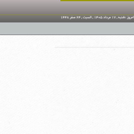
امروز :شنبه , 17 مرداد 1405 , السبت , 24 صفر 1448